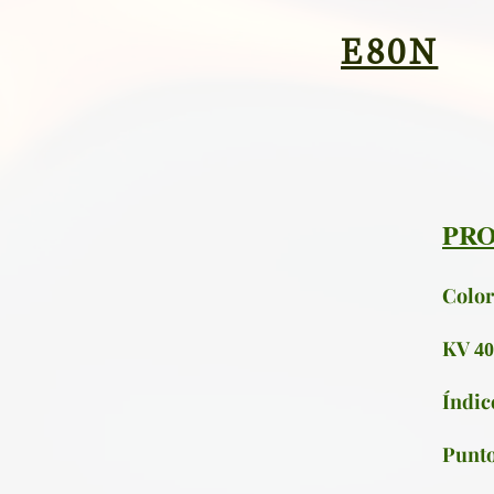
E80N
PRO
Color
KV
4
Índic
Punto