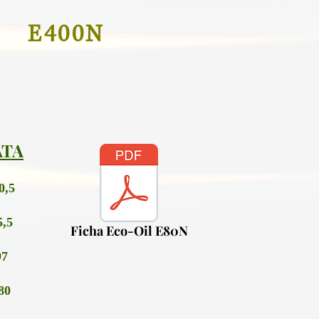
E400N
ATA
0,5
5,5
Ficha Eco-Oil E80N
97
80