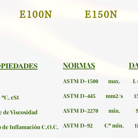
E100N
E150N
PIEDADES
NORMAS
D
ASTM D-
max.
L
1500
ASTM D-
mm
/s
445
2
1
ºC, cSt
0
ASTM D-
min.
2270
e de Viscosidad
ASTM D-
Cº min.
92
1
 de Inflamación C.O.C.