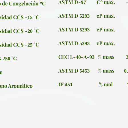
ASTM D-
Cº max.
97
 de Congelación ºC
ASTM D
cP max.
5293
sidad CCS -
°C
15
ASTM D
cP max.
5293
sidad CCS -
°C
20
ASTM D
cP max.
5293
sidad CCS -
°C
25
CEC L-
-A-
% mass
40
93
k
°C
250
ASTM D
% mass
5453
0
e
IP
% mol
451
ono Aromático