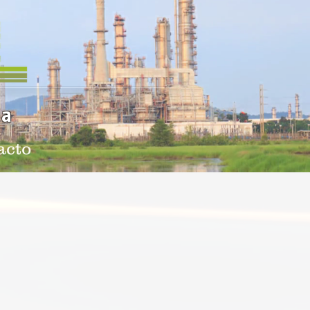
ia
acto