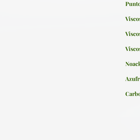
Punto
Visco
Visco
Visco
Noac
Azufr
Carb