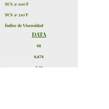
SUS @ 100°F
SUS @ 210°F
Índice de Viscosidad
DATA
68
0,876
7,29
+30, +30
225 (437)
-15 (5)