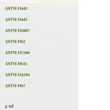
ASTM D
445
ASTM D
445
ASTM D
2007
ASTM D
92
ASTM D
1500
ASTM D
611
ASTM D
4294
ASTM D
97
g/ml