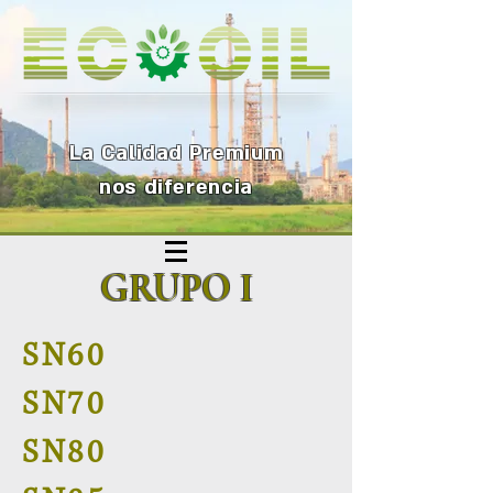
La Calidad Premium
nos diferenc
ia
GRUPO I
SN60
SN70
SN80