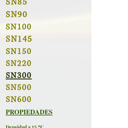
SN85
SN90
SN100
SN145
SN150
SN220
SN300
SN500
SN600
PROPIEDADES
Densidad a
ºC
15