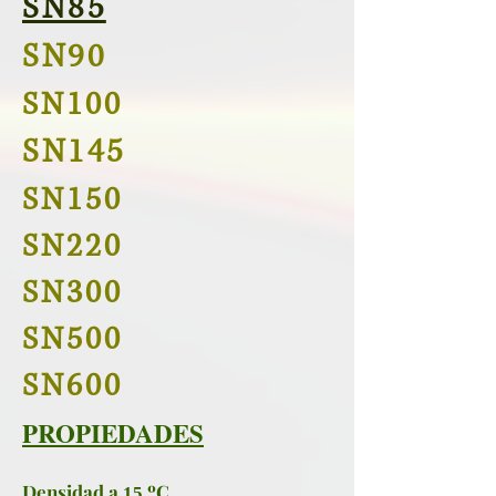
SN85
SN90
SN100
SN145
SN150
SN220
SN300
SN500
SN600
PROPIEDADES
Densidad a
ºC
15