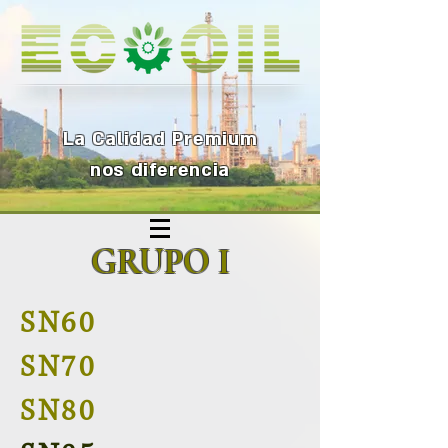
La Calidad Premium
nos diferenc
ia
GRUPO I
SN60
SN70
SN80