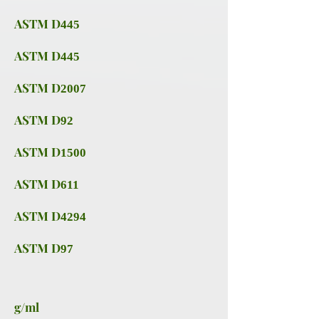
ASTM D
445
ASTM D
445
ASTM D
2007
ASTM D
92
ASTM D
1500
ASTM D
611
ASTM D
4294
ASTM D
97
g/ml