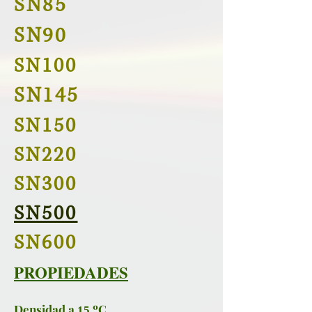
SN85
SN90
SN100
SN145
SN150
SN220
SN300
SN500
SN600
PROPIEDADES
Densidad a
ºC
15