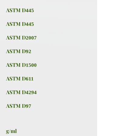
ASTM D
445
ASTM D
445
ASTM D
2007
ASTM D
92
ASTM D
1500
ASTM D
611
ASTM D
4294
ASTM D
97
g/ml