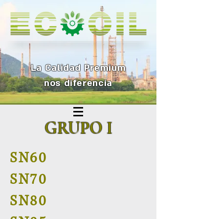
La Calidad Premium
nos diferenc
ia
GRUPO I
SN60
SN70
SN80